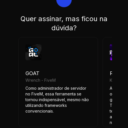
Quer assinar, mas ficou na
dúvida?
GOAT
REVOA
Wrench - FiveM
Killua - F
Como administrador de servidor
A automa
no FiveM, essa ferramenta se
oferece 
tornou indispensável, mesmo não
gestão d
utilizando frameworks
Tarefas 
convencionais.
tempo ag
automatic
nossa eq