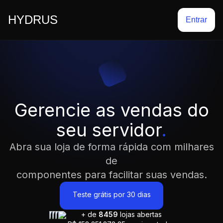
HYDRUS
Entrar
Gerencie as vendas do
seu servidor
.
Abra sua loja de forma rápida com milhares
de
componentes para facilitar suas vendas.
Teste grátis por 30 dias
+ de
8459
lojas abertas