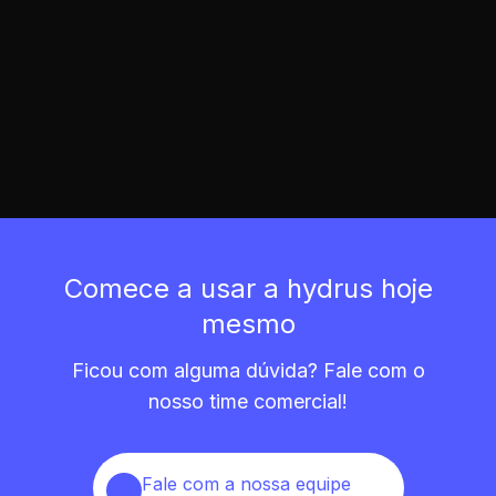
melhorar 
jogadores
Comece a usar a hydrus hoje
mesmo
Ficou com alguma dúvida? Fale com o
nosso time comercial!
Fale com a nossa equipe